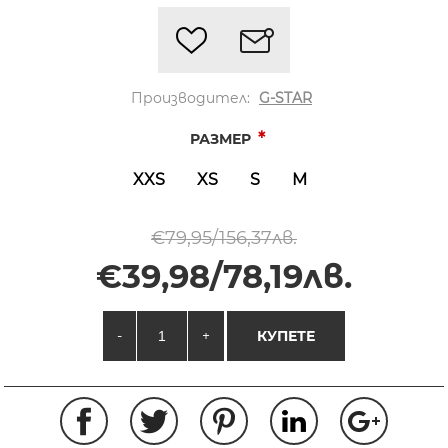
Производител:
G-STAR
*
РАЗМЕР
XXS
XS
S
M
€79,95/156,37лв.
€39,98/78,19лв.
-
+
КУПЕТЕ