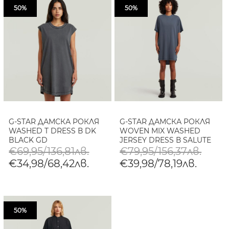
50%
50%
G-STAR ДАМСКА РОКЛЯ
G-STAR ДАМСКА РОКЛЯ
WASHED T DRESS В DK
WOVEN MIX WASHED
BLACK GD
JERSEY DRESS В SALUTE
GD
€69,95/136,81лв.
€79,95/156,37лв.
€34,98/68,42лв.
€39,98/78,19лв.
50%