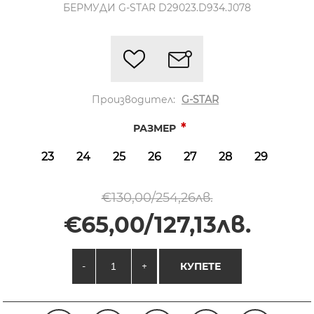
БЕРМУДИ G-STAR D29023.D934.J078
Производител:
G-STAR
*
РАЗМЕР
23
24
25
26
27
28
29
€130,00/254,26лв.
€65,00/127,13лв.
-
+
КУПЕТЕ