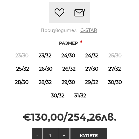
Производител:
G-STAR
*
РАЗМЕР
23/30
23/32
24/30
24/32
25/30
25/32
26/30
26/32
27/30
27/32
28/30
28/32
29/30
29/32
30/30
30/32
31/32
€130,00/254,26лв.
-
+
КУПЕТЕ