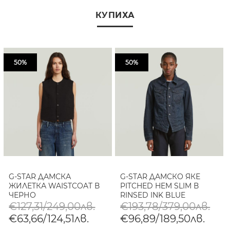
КУПИХА
50%
50%
G-STAR ДАМСКА
G-STAR ДАМСКО ЯКЕ
ЖИЛЕТКА WAISTCOAT В
PITCHED HEM SLIM В
ЧЕРНО
RINSED INK BLUE
COATED
€127,31/249,00лв.
€193,78/379,00лв.
€63,66/124,51лв.
€96,89/189,50лв.