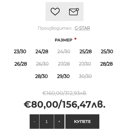
Производител:
G-STAR
*
РАЗМЕР
23/30
24/28
24/30
25/28
25/30
26/28
26/30
27/28
27/30
28/28
28/30
29/30
30/30
€160,00/312,93лв.
€80,00/156,47лв.
-
+
КУПЕТЕ