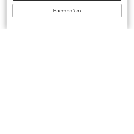
Настройки
SCOTCH&SODA WOMEN'S HIGH FIVE SUPER STRETCH
SLIM JEANS — TAKEDOWN BLUE
€120,15/234,99лв.
Бюлетин
Абониране