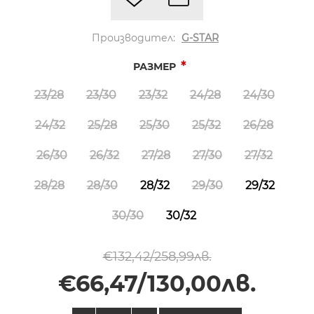
Производител:
G-STAR
*
РАЗМЕР
23/28
23/30
23/32
24/28
24/30
24/32
25/28
25/30
25/32
26/28
26/30
26/32
27/28
27/30
27/32
28/28
28/30
28/32
29/30
29/32
30/30
30/32
€132,42/258,99лв.
€66,47/130,00лв.