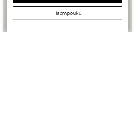
Настройки
G-STAR RAW WOMEN'S 3301 SKINNY JEANS
€142,65/279,00лв.
€71,58/140,00лв.
Бюлетин
Абониране