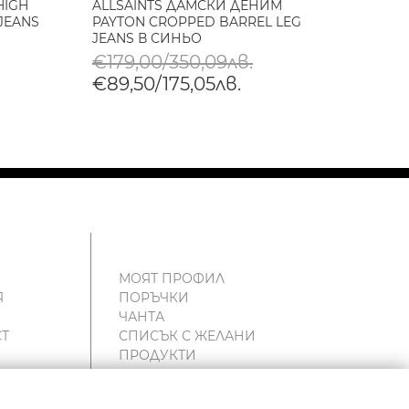
HIGH
ALLSAINTS ДАМСКИ ДЕНИМ
ALLS
 JEANS
PAYTON CROPPED BARREL LEG
SWAY 
JEANS В СИНЬО
BLAC
€179,00/350,09лв.
€225
€89,50/175,05лв.
МОЯТ ПРОФИЛ
Я
ПОРЪЧКИ
ЧАНТА
Т
СПИСЪК С ЖЕЛАНИ
ПРОДУКТИ