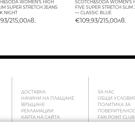
H&SODA WOMEN'S HIGH
SCOTCH&SODA WOMEN'S 
LIM SUPER STRETCH JEANS
FIVE SUPER STRETCH SLIM
K NIGHT
— CLASSIC BLUE
93/215,00лв.
€109,93/215,00лв.
ДОСТАВКА
ЗА НАС
НАЧИНИ НА ПЛАЩАНЕ
ОБЩИ УСЛОВИ
ВРЪЩАНЕ
ПОЛИТИКА ЗА
РЕКЛАМАЦИИ
ПОВЕРИТЕЛНОС
КАРТА НА САЙТА
FAN POINT CLUB
КОНТАКТИ
МАГАЗИНИ