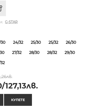
л:
G-STAR
/30
24/32
25/30
25/32
26/30
/30
27/32
28/30
28/32
29/30
/32
,26лв.
/127,13лв.
КУПЕТЕ