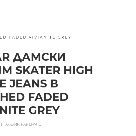
ED FADED VIVIANITE GREY
AR ДАМСКИ
М SKATER HIGH
E JEANS В
HED FADED
ANITE GREY
 D25286.E361.H910