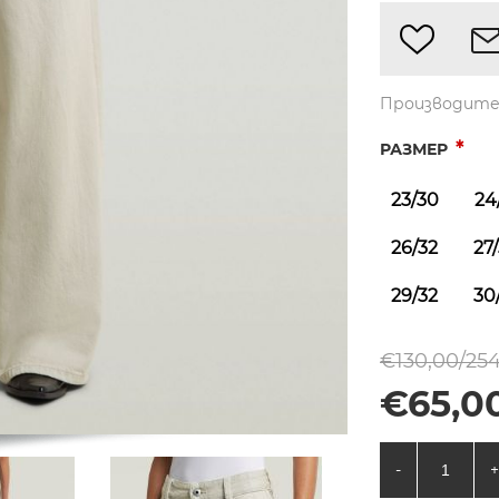
Производите
*
РАЗМЕР
23/30
24
26/32
27
29/32
30
€130,00/254
€65,00
-
+