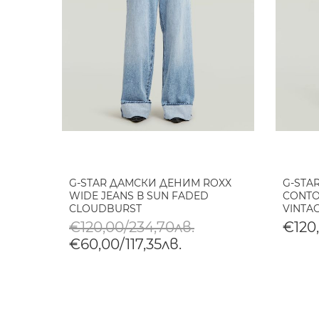
G-STAR ДАМСКИ ДЕНИМ ROXX
G-STA
WIDE JEANS В SUN FADED
CONTO
CLOUDBURST
VINTA
€120,00/234,70лв.
€120
€60,00/117,35лв.