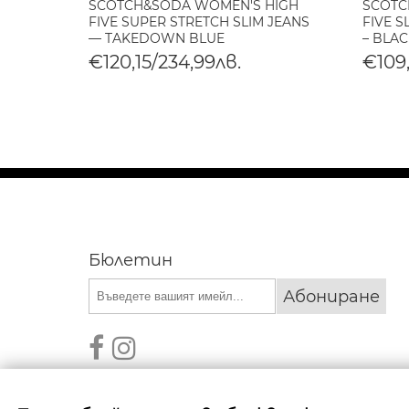
М
SCOTCH&SODA WOMEN'S HIGH
SCOTC
ИНЬО
FIVE SUPER STRETCH SLIM JEANS
FIVE S
— TAKEDOWN BLUE
– BLAC
€120,15/234,99лв.
€109,
Бюлетин
Абониране