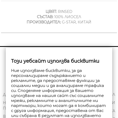
ЦВЯТ:
RINSED
СЪСТАВ:
100% ЛИОСЕЛ
ПРОИЗВОДИТЕЛ:
G-STAR, КИТАЙ
Бюлетин
Този уебсайт използва бисквитки
Абониране
Ние използваме бисквитки, за да
персонализираме съдържанието и
рекламите, да предоставяме функции за
социални медии и да анализираме трафика
си. Споделяме информация за вашето
ЗА НАС
ДОСТАВКА
МОЯТ ПРОФИЛ
използване на нашия сайт със социалните
мрежи, рекламните и аналитичните ни
ОБЩИ УСЛОВИЯ
НАЧИНИ НА
ПОРЪЧКИ
партньори, които могат да я комбинират
ПЛАЩАНЕ
ПОЛИТИКА ЗА
с друга информация, предоставена от вас
ЧАНТА
или събрана в резултат на използването
ПОВЕРИТЕЛНОСТ
ВРЪЩАНЕ