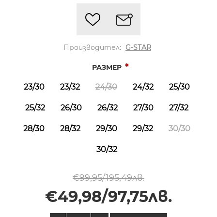
Производител:
G-STAR
*
РАЗМЕР
23/30
23/32
24/30
24/32
25/30
25/32
26/30
26/32
27/30
27/32
28/30
28/32
29/30
29/32
30/30
30/32
€99,95/195,49лв.
€49,98/97,75лв.