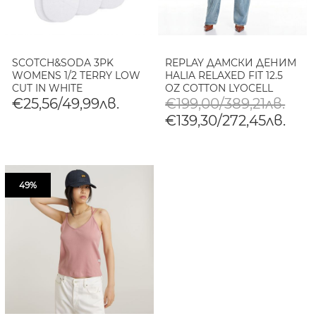
SCOTCH&SODA 3PK
REPLAY ДАМСКИ ДЕНИМ
WOMENS 1/2 TERRY LOW
HALIA RELAXED FIT 12.5
CUT IN WHITE
OZ COTTON LYOCELL
TRADITIONAL
INDIGO В СВЕТЛОСИНЬО
€25,56/49,99лв.
€199,00/389,21лв.
€139,30/272,45лв.
49%