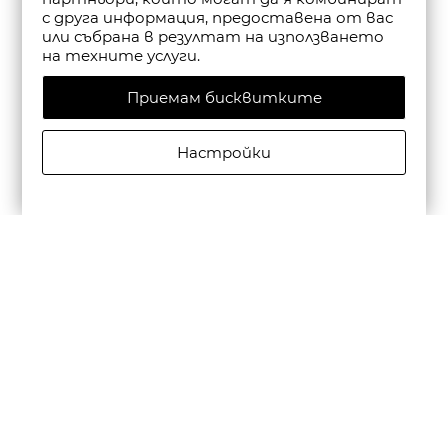
с друга информация, предоставена от вас
или събрана в резултат на използването
на техните услуги.
Приемам бисквитките
Настройки
CAMPER ДАМСКИ САНДАЛИ С КАИШКА DANA В
ЧЕРНО
€135,00/264,04лв.
€94,50/184,83лв.