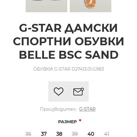
G-STAR ДАМСКИ
СПОРТНИ ОБУВКИ
BELLE BSC SAND
ОБУВКИ G-STAR D27413.01.G983
Производител:
G-STAR
*
РАЗМЕР
36
37
38
39
40
41