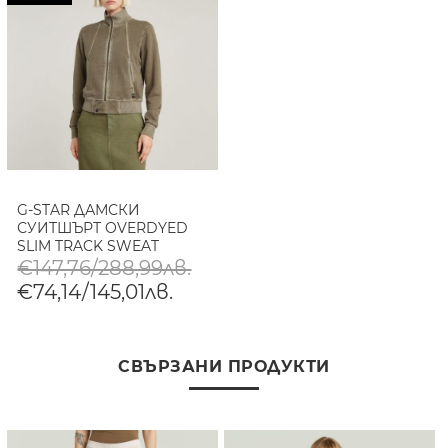
G-STAR ДАМСКИ
СУИТШЪРТ OVERDYED
SLIM TRACK SWEAT
JACKET В ЗЕЛЕНО
€147,76/288,99лв.
€74,14/145,01лв.
СВЪРЗАНИ ПРОДУКТИ