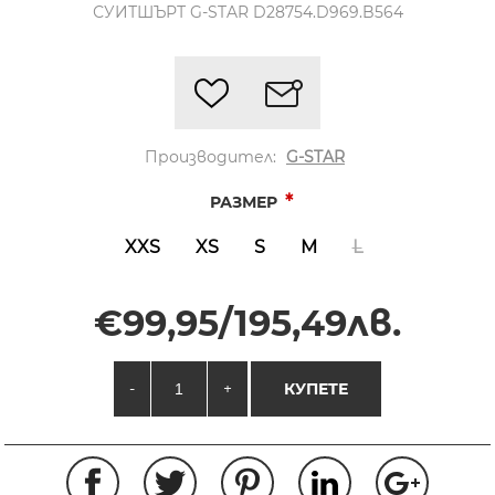
СУИТШЪРТ G-STAR D28754.D969.B564
Производител:
G-STAR
*
РАЗМЕР
XXS
XS
S
M
L
€99,95/195,49лв.
-
+
КУПЕТЕ