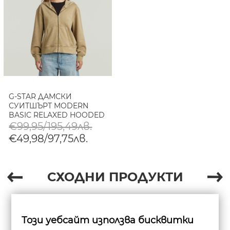
G-STAR ДАМСКИ
СУИТШЪРТ MODERN
BASIC RELAXED HOODED
ZIP THRU SWEATER В
€99,95/195,49лв.
SAFARI GD
€49,98/97,75лв.
СХОДНИ ПРОДУКТИ
Този уебсайт използва бисквитки