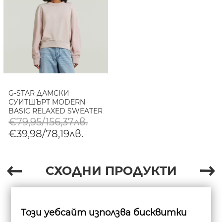
G-STAR ДАМСКИ
СУИТШЪРТ MODERN
BASIC RELAXED SWEATER
В BURNISHED LILAC GD
€79,95/156,37лв.
€39,98/78,19лв.
СХОДНИ ПРОДУКТИ
Този уебсайт използва бисквитки