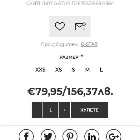
СУИТШЪРТ G-STAR D28752.D969.B564
Производител:
G-STAR
*
РАЗМЕР
XXS
XS
S
M
L
€79,95/156,37лв.
-
+
КУПЕТЕ