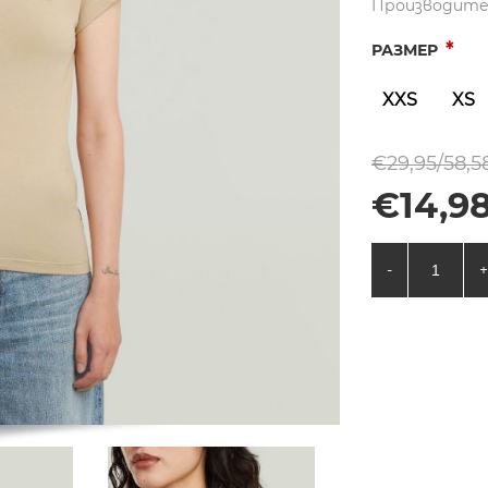
Производите
*
РАЗМЕР
XXS
XS
€29,95/58,5
€14,98
-
+