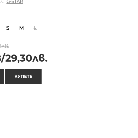
л:
G-STAR
S
M
L
8лв.
/29,30лв.
КУПЕТЕ