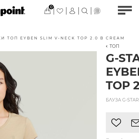
0
И ТОП EYBEN SLIM V-NECK TOP 2.0 В CREAM
ТОП
G-ST
EYBE
TOP 
БЛУЗА G-STAR 