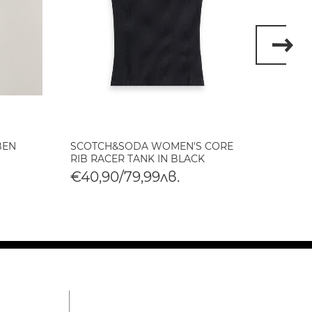
BEN
SCOTCH&SODA WOMEN'S CORE
SCOT
RIB RACER TANK IN BLACK
BABY 
€40,90/79,99лв.
€40,