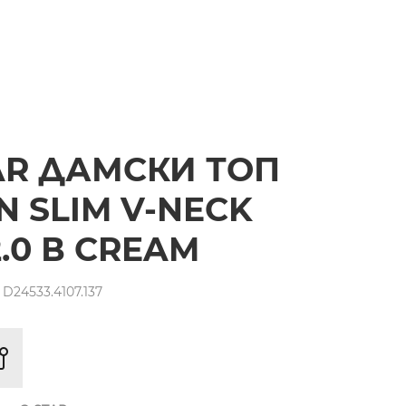
AR ДАМСКИ ТОП
N SLIM V-NECK
2.0 В CREAM
D24533.4107.137