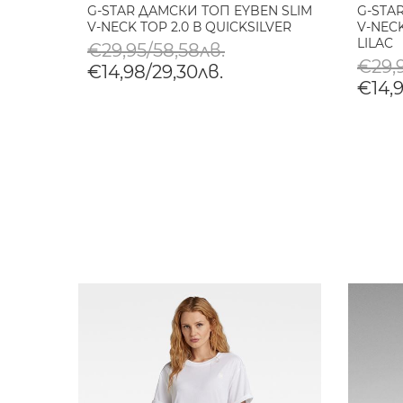
G-STAR ДАМСКИ ТОП EYBEN SLIM
G-STA
V-NECK TOP 2.0 В QUICKSILVER
V-NECK
LILAC
€29,95/58,58лв.
€29,9
€14,98/29,30лв.
€14,9