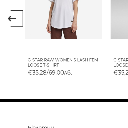
EON
G-STAR RAW WOMEN'S LASH FEM
G-STA
LOOSE T-SHIRT
LOOSE
€35,28/69,00лв.
€35,
Бюлетин