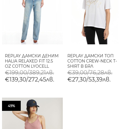
REPLAY ДАМСКИ ДЕНИМ
REPLAY ДАМСКИ ТОП
HALIA RELAXED FIT 12.5
COTTON CREW-NECK T-
OZ COTTON LYOCELL
SHIRT В БЯЛ
INDIGO В СВЕТЛОСИНЬО
€199,00/389,21лв.
€39,00/76,28лв.
€139,30/272,45лв.
€27,30/53,39лв.
49%