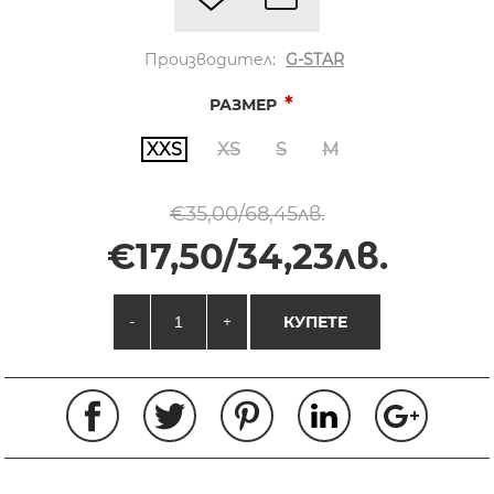
Производител:
G-STAR
*
РАЗМЕР
XXS
XS
S
M
€35,00/68,45лв.
€17,50/34,23лв.
-
+
КУПЕТЕ