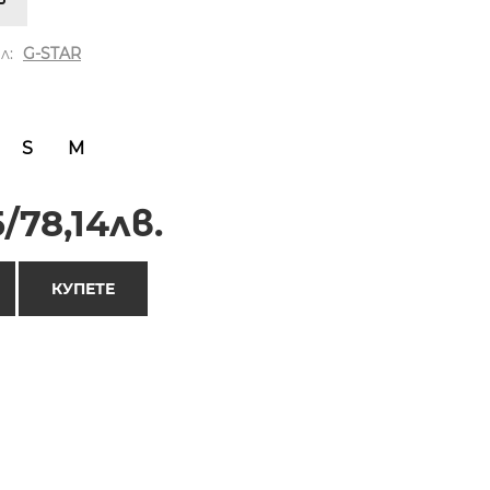
л:
G-STAR
S
M
/78,14лв.
КУПЕТЕ