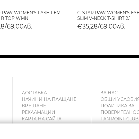
R RAW WOMEN'S LASH FEM
G-STAR RAW WOMEN'S EY
 R TOP WMN
SLIM V-NECK T-SHIRT 2.1
28/69,00лв.
€35,28/69,00лв.
ДОСТАВКА
ЗА НАС
НАЧИНИ НА ПЛАЩАНЕ
ОБЩИ УСЛОВИ
ВРЪЩАНЕ
ПОЛИТИКА ЗА
РЕКЛАМАЦИИ
ПОВЕРИТЕЛНОС
КАРТА НА САЙТА
FAN POINT CLUB
КОНТАКТИ
МАГАЗИНИ