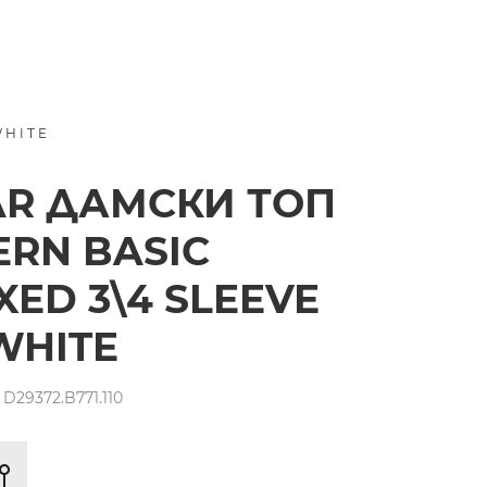
WHITE
AR ДАМСКИ ТОП
RN BASIC
XED 3\4 SLEEVE
WHITE
D29372.B771.110