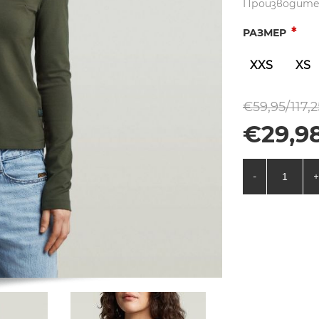
Производите
*
РАЗМЕР
XXS
XS
€59,95/117,2
€29,98
-
+