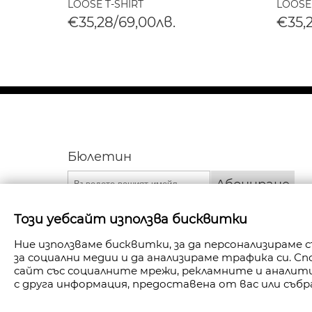
LOOSE T-SHIRT
LOOSE
€35,28/69,00лв.
€35,
Бюлетин
Абониране
Този уебсайт използва бисквитки
Ние използваме бисквитки, за да персонализираме
за социални медии и да анализираме трафика си. 
сайт със социалните мрежи, рекламните и анали
с друга информация, предоставена от вас или събр