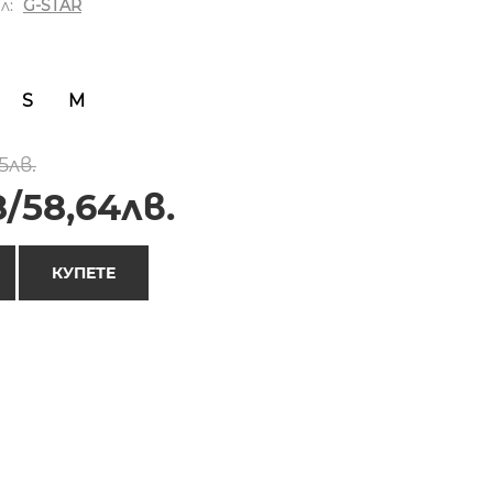
л:
G-STAR
S
M
5лв.
/58,64лв.
КУПЕТЕ