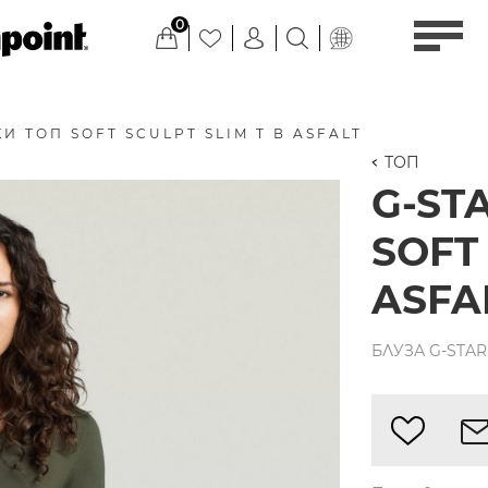
0
И ТОП SOFT SCULPT SLIM T В ASFALT
ТОП
G-ST
SOFT 
ASFA
БЛУЗА G-STAR