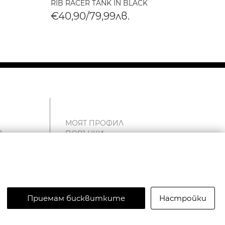
RIB RACER TANK IN BLACK
BABY 
€40,90/79,99лв.
€40,
МОЯТ ПРОФИЛ
Я
ПОРЪЧКИ
ЧАНТА
Т
СПИСЪК С ЖЕЛАНИ
ПРОДУКТИ
и
Приемам бисквитките
Настройки