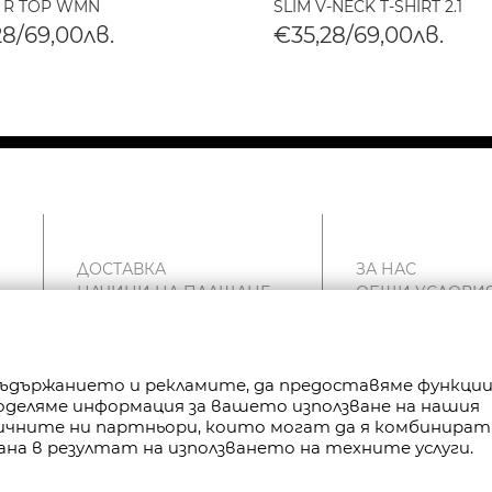
 R TOP WMN
SLIM V-NECK T-SHIRT 2.1
28/69,00лв.
€35,28/69,00лв.
ДОСТАВКА
ЗА НАС
НАЧИНИ НА ПЛАЩАНЕ
ОБЩИ УСЛОВИ
ВРЪЩАНЕ
ПОЛИТИКА ЗА
РЕКЛАМАЦИИ
ПОВЕРИТЕЛНОС
КАРТА НА САЙТА
FAN POINT CLUB
 съдържанието и рекламите, да предоставяме функци
КОНТАКТИ
МАГАЗИНИ
Споделяме информация за вашето използване на нашия
тичните ни партньори, които могат да я комбинират
ана в резултат на използването на техните услуги.