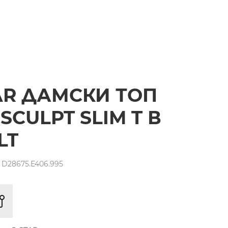
AR ДАМСКИ ТОП
SCULPT SLIM T В
LT
 D28675.E406.995