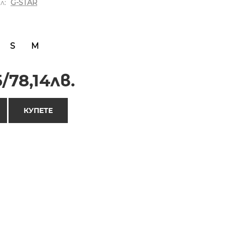
л:
G-STAR
S
M
/78,14лв.
КУПЕТЕ