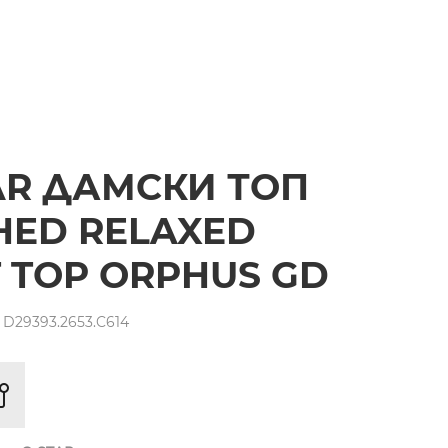
AR ДАМСКИ ТОП
ED RELAXED
 TOP ORPHUS GD
D29393.2653.C614