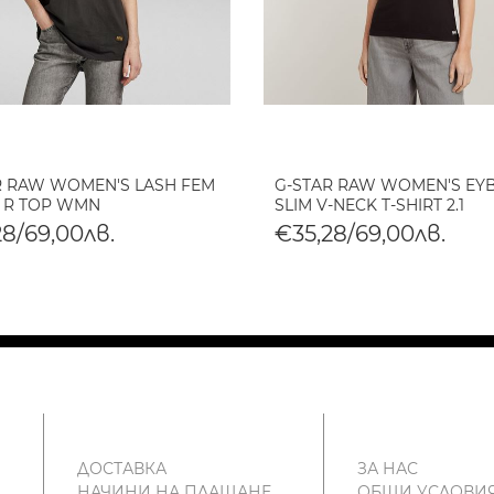
R RAW WOMEN'S LASH FEM
G-STAR RAW WOMEN'S EY
 R TOP WMN
SLIM V-NECK T-SHIRT 2.1
28/69,00лв.
€35,28/69,00лв.
ДОСТАВКА
ЗА НАС
НАЧИНИ НА ПЛАЩАНЕ
ОБЩИ УСЛОВИ