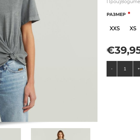
Производите
*
РАЗМЕР
XXS
XS
€39,95
-
+