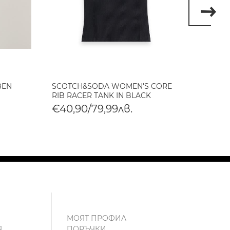
BEN
SCOTCH&SODA WOMEN'S CORE
SCOT
RIB RACER TANK IN BLACK
BABY 
€40,90/79,99лв.
€40,
МОЯТ ПРОФИЛ
Я
ПОРЪЧКИ