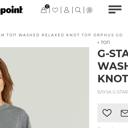
0
КИ ТОП WASHED RELAXED KNOT TOP ORPHUS GD
ТОП
G-ST
WASH
KNOT
БЛУЗА G-STAR 