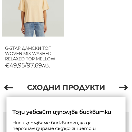
G-STAR ДАМСКИ ТОП
WOVEN MIX WASHED
RELAXED TOP MELLOW
BUFF GD
€49,95/97,69лв.
СХОДНИ ПРОДУКТИ
Този уебсайт използва бисквитки
Ние използваме бисквитки, за да
персонализираме съдържанието и