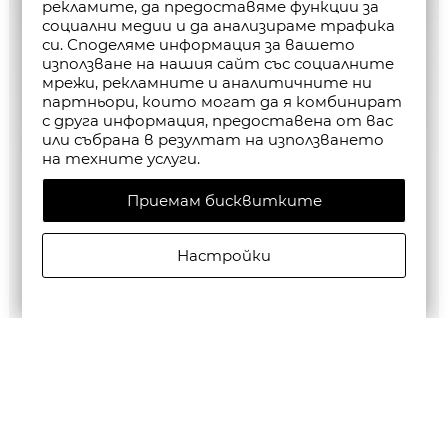
рекламите, да предоставяме функции за
социални медии и да анализираме трафика
си. Споделяме информация за вашето
използване на нашия сайт със социалните
мрежи, рекламните и аналитичните ни
партньори, които могат да я комбинират
с друга информация, предоставена от вас
или събрана в резултат на използването
на техните услуги.
Приемам бисквитките
Настройки
G-STAR RAW WOMEN'S LASH FEM LOOSE T-SHIRT