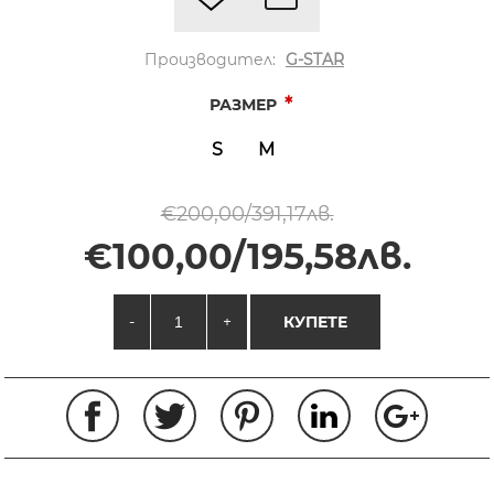
Производител:
G-STAR
*
РАЗМЕР
S
M
€200,00/391,17лв.
€100,00/195,58лв.
-
+
КУПЕТЕ