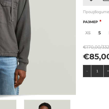
Производите
*
РАЗМЕР
XS
S
€170,00/332
€85,00
-
+