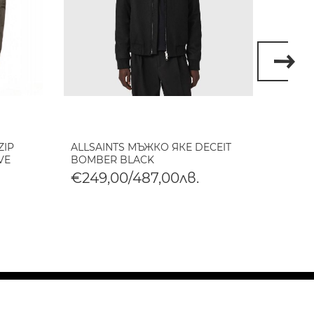
ZIP
ALLSAINTS МЪЖКО ЯКЕ DECEIT
ALLS
VE
BOMBER BLACK
MARLA
БЕЖО
€249,00/487,00лв.
€669
€334