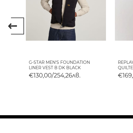
OKKO
G-STAR MEN'S FOUNDATION
REPLA
LINER VEST В DK BLACK
QUILT
€130,00/254,26лв.
€169