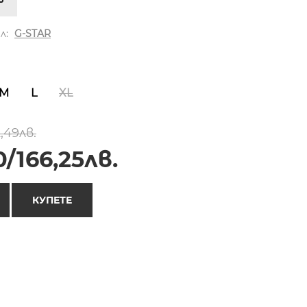
л:
G-STAR
M
L
XL
,49лв.
/166,25лв.
КУПЕТЕ