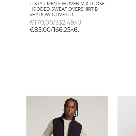
G-STAR MEN'S WOVEN MIX LOOSE
HOODED SWEAT OVERSHIRT В
SHADOW OLIVE GD
€170,00/332,49лв.
€85,00/166,25лв.