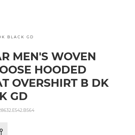
DK BLACK GD
AR MEN'S WOVEN
LOOSE HOODED
T OVERSHIRT В DK
K GD
8632.E542.B564