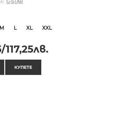
л:
G-STAR
M
L
XL
XXL
/117,25лв.
КУПЕТЕ