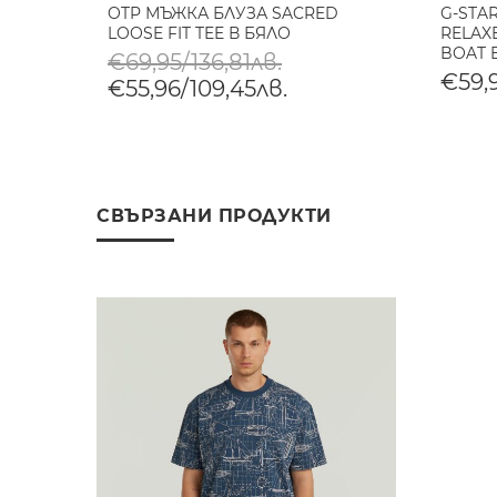
OTP МЪЖКА БЛУЗА SACRED
G-STA
LOOSE FIT TEE В БЯЛО
RELAX
BOAT 
€69,95/136,81лв.
€59,9
€55,96/109,45лв.
СВЪРЗАНИ ПРОДУКТИ