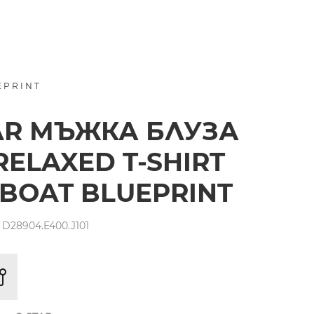
EPRINT
AR МЪЖКА БЛУЗА
RELAXED T-SHIRT
 BOAT BLUEPRINT
D28904.E400.J101