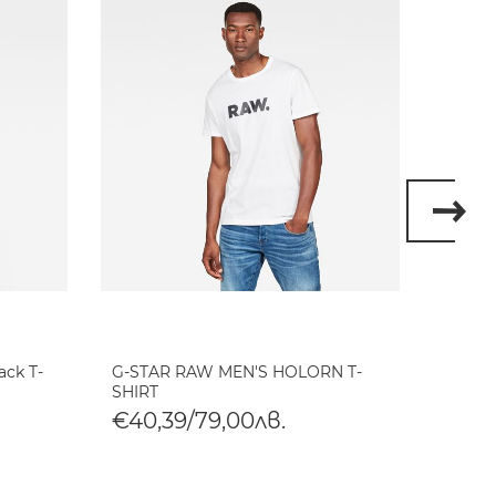
ack T-
G-STAR RAW MEN'S HOLORN T-
G-STA
SHIRT
SHIRT
€40,39/79,00лв.
€40,