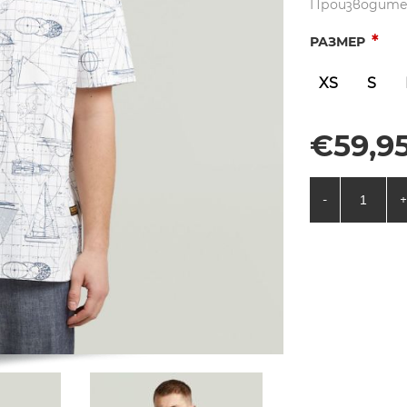
Производите
*
РАЗМЕР
XS
S
€59,95
-
+