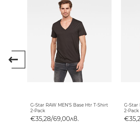
 8 T-
G-Star RAW MEN'S Base Htr T-Shirt
G-Star
2-Pack
2-Pack
€35,28/69,00лв.
€35,