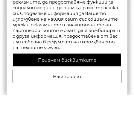
рекламите, да предоставяме функции за
социални медии и да анализираме трафика
си. Споделяме информация за вашето
използване на нашия сайт със социалните
мрежи, рекламните и аналитичните ни
партньори, които могат да я комбинират
с друга информация, предоставена от вас
или събрана в резултат на използването
на техните услуги.
Приемам бисквитките
Настройки
G-Star RAW MEN'S Base Htr T-Shirt 2-Pack