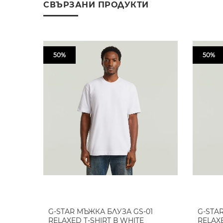
СВЪРЗАНИ ПРОДУКТИ
50%
50%
G-STAR МЪЖКА БЛУЗА GS-01
G-STA
RELAXED T-SHIRT В WHITE
RELAXE