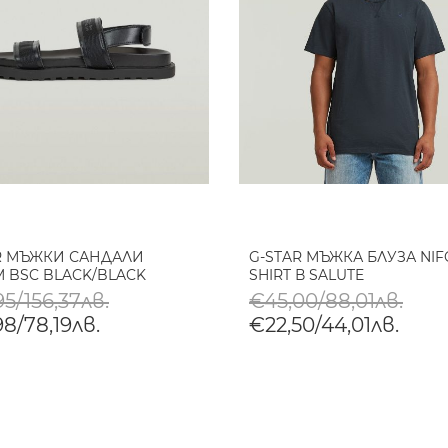
R МЪЖКИ САНДАЛИ
G-STAR МЪЖКА БЛУЗА NIF
M BSC BLACK/BLACK
SHIRT В SALUTE
5/156,37лв.
€45,00/88,01лв.
8/78,19лв.
€22,50/44,01лв.