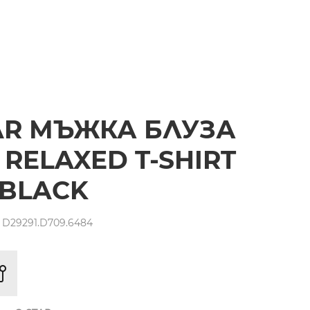
AR МЪЖКА БЛУЗА
 RELAXED T-SHIRT
 BLACK
 D29291.D709.6484