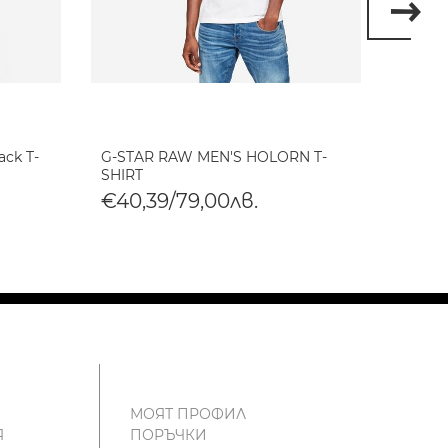
ack T-
G-STAR RAW MEN'S HOLORN T-
G-STA
SHIRT
SHIRT
€40,39/79,00лв.
€40,
МОЯТ ПРОФИЛ
Я
ПОРЪЧКИ