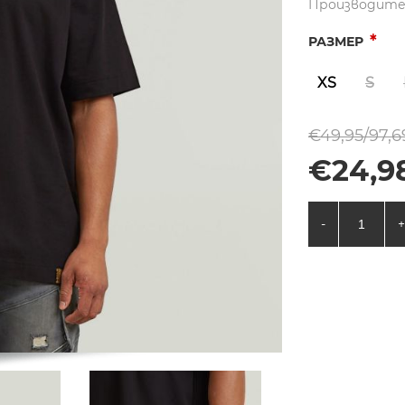
Производите
*
РАЗМЕР
XS
S
€49,95/97,6
€24,9
-
+