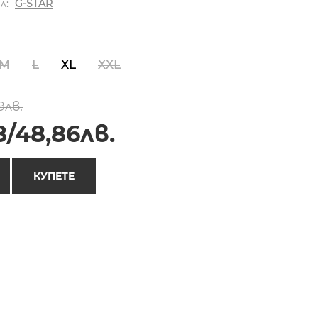
л:
G-STAR
M
L
XL
XXL
9лв.
8/48,86лв.
КУПЕТЕ