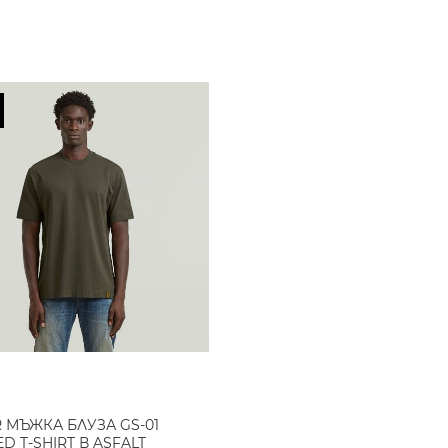
R МЪЖКА БЛУЗА GS-01
D T-SHIRT В ASFALT