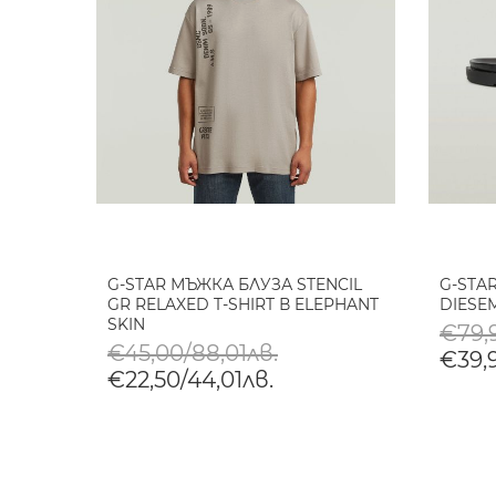
G-STAR МЪЖКА БЛУЗА STENCIL
G-STA
GR RELAXED T-SHIRT В ELEPHANT
DIESE
SKIN
€79,9
€45,00/88,01лв.
€39,9
€22,50/44,01лв.