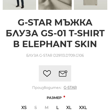
G-STAR МЪЖКА
БЛУЗА GS-01 T-SHIRT
В ELEPHANT SKIN
БЛУЗА G-STAR D29113.D709.G106
Производител:
G-STAR
*
РАЗМЕР
XS
S
M
L
XL
XXL