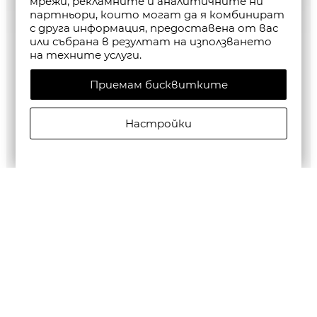
мрежи, рекламните и аналитичните ни
партньори, които могат да я комбинират
с друга информация, предоставена от вас
или събрана в резултат на използването
на техните услуги.
Приемам бисквитките
Настройки
G-Star RAW MEN'S Base Htr T-Shirt 2-Pack
€35,28/69,00лв.