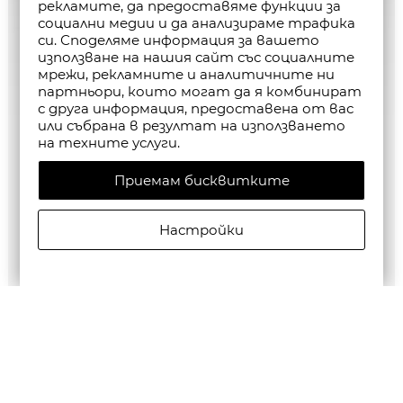
рекламите, да предоставяме функции за
социални медии и да анализираме трафика
си. Споделяме информация за вашето
използване на нашия сайт със социалните
мрежи, рекламните и аналитичните ни
партньори, които могат да я комбинират
с друга информация, предоставена от вас
или събрана в резултат на използването
на техните услуги.
Приемам бисквитките
Настройки
G-Star RAW MEN'S Base Htr T-Shirt 2-Pack