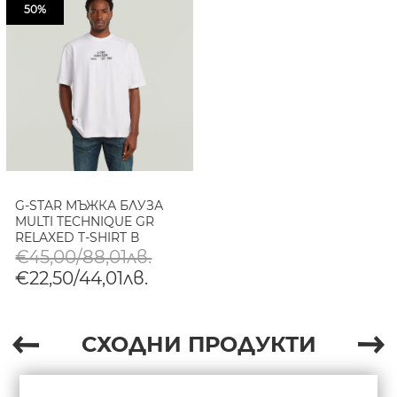
50%
G-STAR МЪЖКА БЛУЗА
MULTI TECHNIQUE GR
RELAXED T-SHIRT В
WHITE
€45,00/88,01лв.
€22,50/44,01лв.
СХОДНИ ПРОДУКТИ