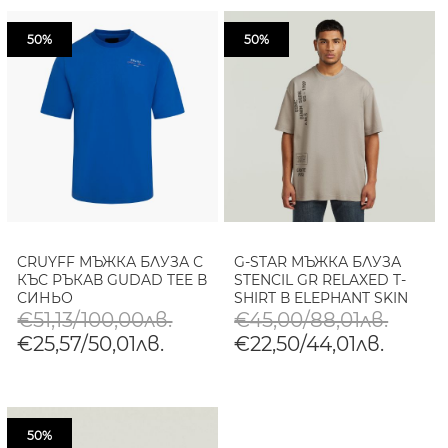
50%
50%
CRUYFF МЪЖКА БЛУЗА С
G-STAR МЪЖКА БЛУЗА
КЪС РЪКАВ GUDAD TEE В
STENCIL GR RELAXED T-
СИНЬО
SHIRT В ELEPHANT SKIN
€51,13/100,00лв.
€45,00/88,01лв.
€25,57/50,01лв.
€22,50/44,01лв.
50%