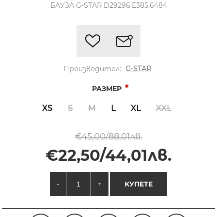
БЛУЗА G-STAR D29296.E385.6484
Производител:
G-STAR
*
РАЗМЕР
XS
S
M
L
XL
XXL
€45,00/88,01лв.
€22,50/44,01лв.
-
+
КУПЕТЕ