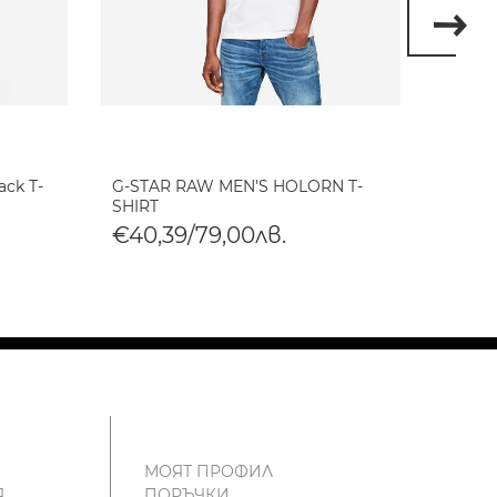
ack T-
G-STAR RAW MEN'S HOLORN T-
G-STA
SHIRT
SHIRT
€40,39/79,00лв.
€40,
МОЯТ ПРОФИЛ
Я
ПОРЪЧКИ