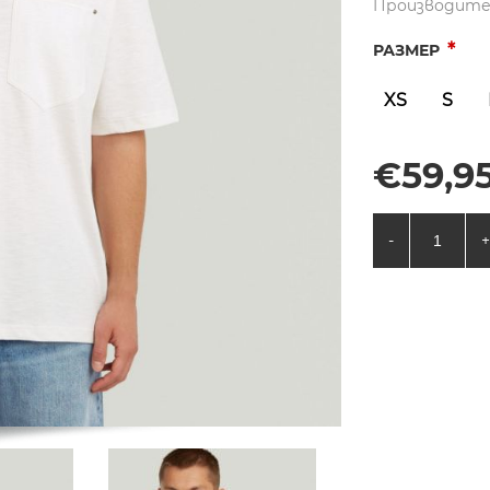
Производите
*
РАЗМЕР
XS
S
€59,95
-
+