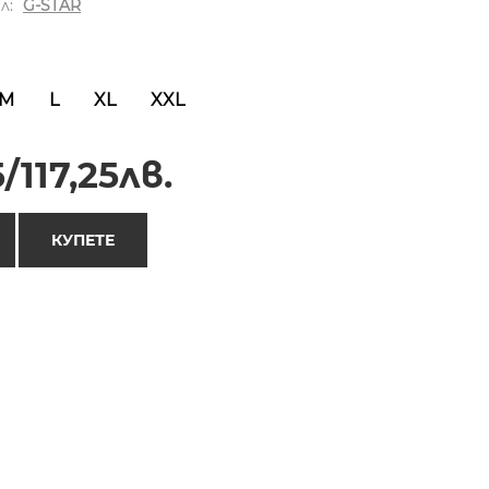
л:
G-STAR
M
L
XL
XXL
/117,25лв.
КУПЕТЕ