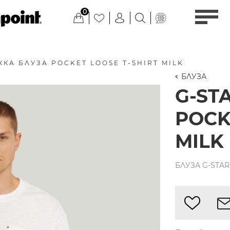
0
ЖКА БЛУЗА POCKET LOOSE T-SHIRT MILK
БЛУЗА
G-ST
POCK
MILK
БЛУЗА G-STAR 