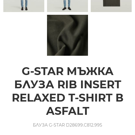
G-STAR МЪЖКА
БЛУЗА RIB INSERT
RELAXED T-SHIRT В
ASFALT
БЛУЗА G-STAR D28699.C812.995