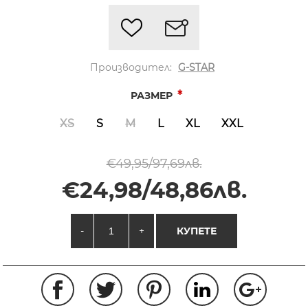
Производител:
G-STAR
*
РАЗМЕР
XS
S
M
L
XL
XXL
€49,95/97,69лв.
€24,98/48,86лв.
-
+
КУПЕТЕ