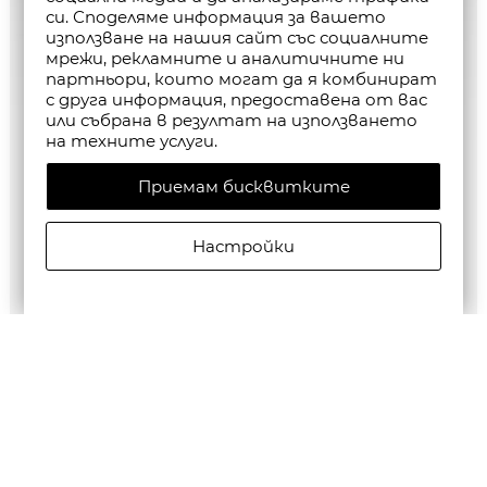
си. Споделяме информация за вашето
използване на нашия сайт със социалните
мрежи, рекламните и аналитичните ни
партньори, които могат да я комбинират
с друга информация, предоставена от вас
или събрана в резултат на използването
на техните услуги.
Приемам бисквитките
Настройки
G-Star RAW MEN'S Base Htr T-Shirt 2-Pack