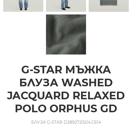
G-STAR МЪЖКА
БЛУЗА WASHED
JACQUARD RELAXED
POLO ORPHUS GD
БЛУЗА G-STAR D28927.E504.C614