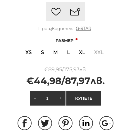
Производител:
G-STAR
*
РАЗМЕР
XS
S
M
L
XL
XXL
€89,95/175,93лв.
€44,98/87,97лв.
-
+
КУПЕТЕ