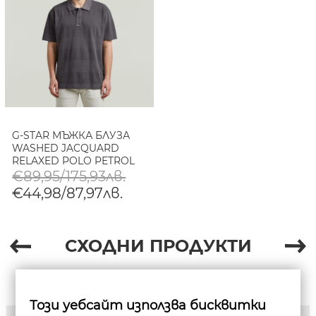
G-STAR МЪЖКА БЛУЗА
WASHED JACQUARD
RELAXED POLO PETROL
GD
€89,95/175,93лв.
€44,98/87,97лв.
СХОДНИ ПРОДУКТИ
Този уебсайт използва бисквитки