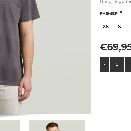
Производите
*
РАЗМЕР
XS
S
€69,95
-
+