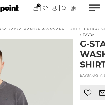
0
ЖКА БЛУЗА WASHED JACQUARD T-SHIRT PETROL G
БЛУЗА
G-ST
WASH
SHIR
БЛУЗА G-STAR