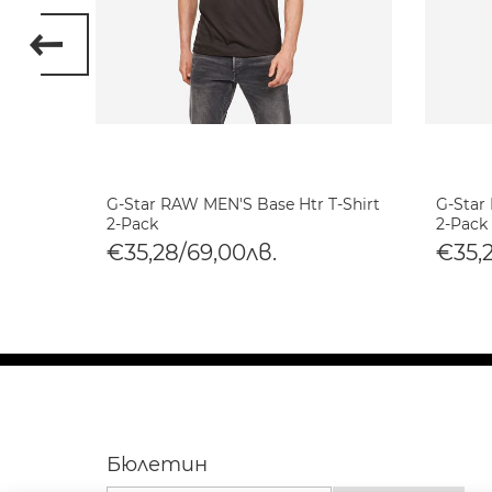
 8 T-
G-Star RAW MEN'S Base Htr T-Shirt
G-Star
2-Pack
2-Pack
€35,28/69,00лв.
€35,
Бюлетин