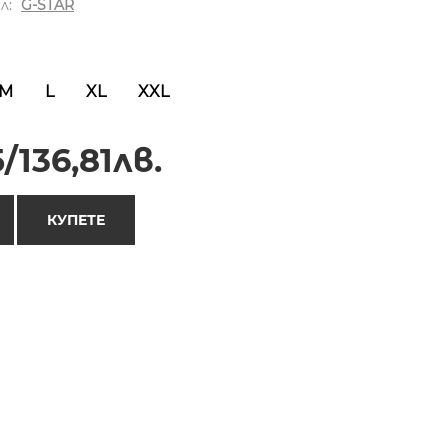
л:
G-STAR
M
L
XL
XXL
/136,81лв.
КУПЕТЕ