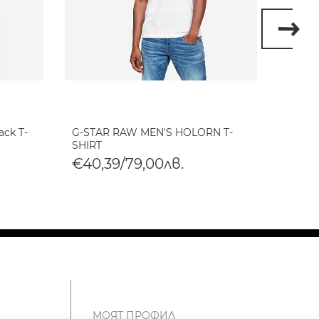
ack T-
G-STAR RAW MEN'S HOLORN T-
G-STA
SHIRT
SHIRT
€40,39/79,00лв.
€40,
МОЯТ ПРОФИЛ