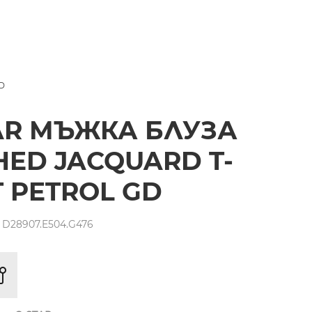
D
AR МЪЖКА БЛУЗА
ED JACQUARD T-
T PETROL GD
 D28907.E504.G476