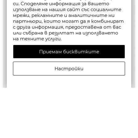
си. Споделяме информация за вашето
използване на нашия сайт със социалните
мрежи, рекламните и аналитичните ни
партньори, които могат да я комбинират
с друга информация, предоставена от вас
или събрана в резултат на използването
на техните услуги.
Приемам бисквитките
Настройки
ALLSAINTS МЪЖКА РИЗА LOVERS С КЪС РЪКАВ