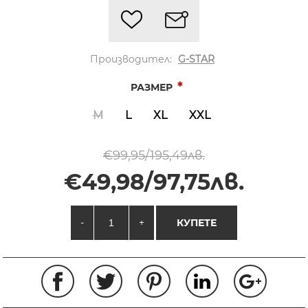
Производител:
G-STAR
*
РАЗМЕР
M
L
XL
XXL
€99,95/195,49лв.
€49,98/97,75лв.
-
+
КУПЕТЕ