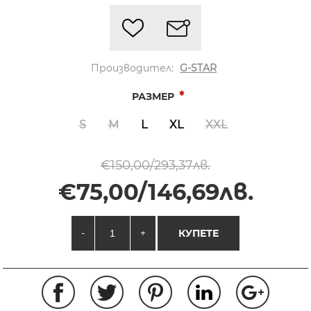
Производител:
G-STAR
*
РАЗМЕР
S
M
L
XL
XXL
€150,00/293,37лв.
€75,00/146,69лв.
-
+
КУПЕТЕ