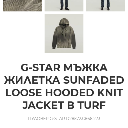
G-STAR МЪЖКА
ЖИЛЕТКА SUNFADED
LOOSE HOODED KNIT
JACKET В TURF
ПУЛОВЕР G-STAR D28572.C868.273