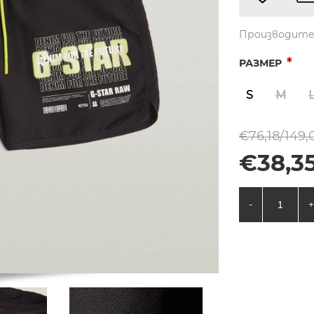
Производите
*
РАЗМЕР
S
M
€76,18/149,
€38,35
-
+