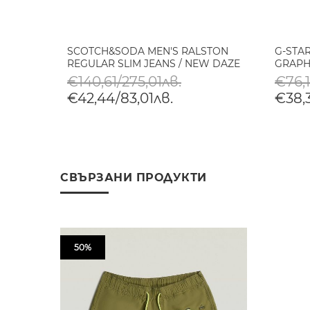
SCOTCH&SODA MEN'S RALSTON
G-STA
REGULAR SLIM JEANS / NEW DAZE
GRAPH
€140,61/275,01лв.
€76,1
€42,44/83,01лв.
€38,3
СВЪРЗАНИ ПРОДУКТИ
50%