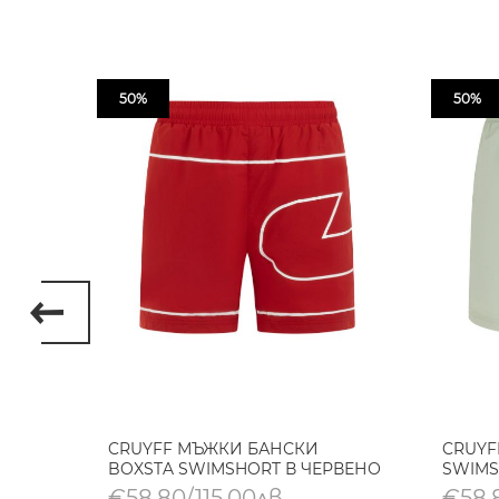
50%
50%
RIK
CRUYFF МЪЖКИ БАНСКИ
CRUYF
BOXSTA SWIMSHORT В ЧЕРВЕНО
SWIMS
€58,80/115,00лв.
€58,8