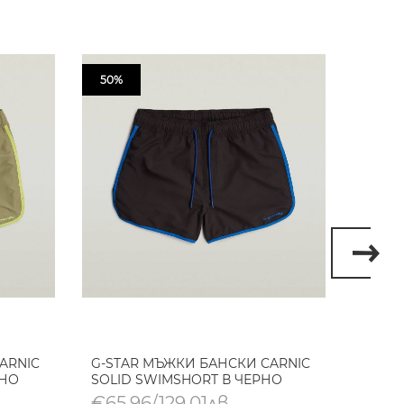
50%
50%
ARNIC
G-STAR МЪЖКИ БАНСКИ CARNIC
G-STA
ЕНО
SOLID SWIMSHORT В ЧЕРНО
SOLID
€65,96/129,01лв.
€65,