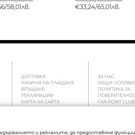
6/58,01лв.
€33,24/65,01лв.
ДОСТАВКА
ЗА НАС
НАЧИНИ НА ПЛАЩАНЕ
ОБЩИ УСЛОВИ
ВРЪЩАНЕ
ПОЛИТИКА ЗА
РЕКЛАМАЦИИ
ПОВЕРИТЕЛНОС
КАРТА НА САЙТА
FAN POINT CLUB
КОНТАКТИ
МАГАЗИНИ
 съдържанието и рекламите, да предоставяме функци