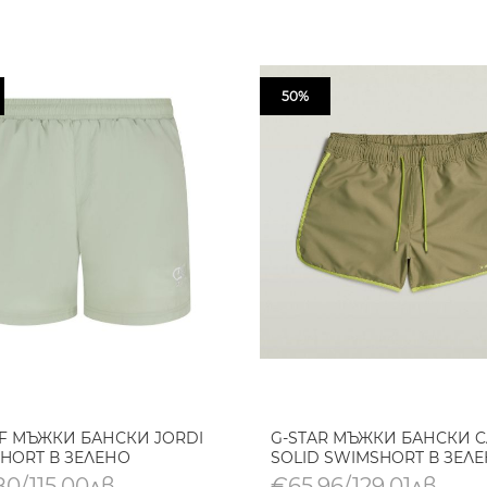
50%
F МЪЖКИ БАНСКИ JORDI
G-STAR МЪЖКИ БАНСКИ C
HORT В ЗЕЛЕНО
SOLID SWIMSHORT В ЗЕЛ
0/115,00лв.
€65,96/129,01лв.