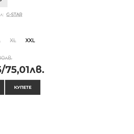
л:
G-STAR
L
XL
XXL
00лв.
/75,01лв.
КУПЕТЕ