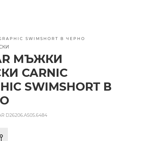
GRAPHIC SWIMSHORT В ЧЕРНО
НСКИ
AR МЪЖКИ
КИ CARNIC
HIC SWIMSHORT В
НО
R D26206.A505.6484