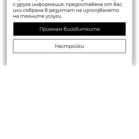
с друга информация, предоставена от вас
или събрана в резултат на използването
на техните услуги.
Приемам бисквитките
Настройки
ALLSAINTS МЪЖКИ БЕРМУДИ JACKSON SHORTS В
ЧЕРНО
€125,00/244,48лв.
€62,50/122,24лв.