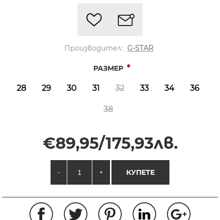
Производител:
G-STAR
*
РАЗМЕР
28
29
30
31
32
33
34
36
38
€89,95/175,93лв.
-
+
КУПЕТЕ