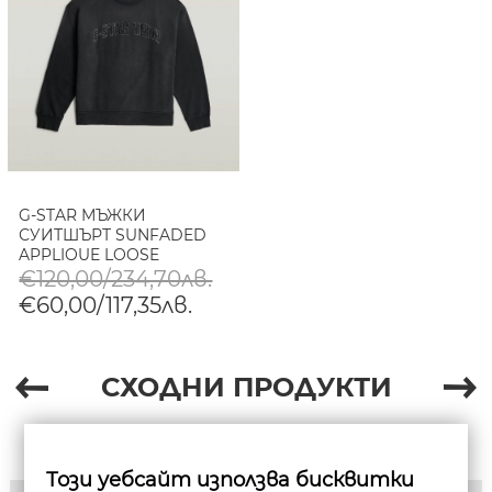
G-STAR МЪЖКИ
СУИТШЪРТ SUNFADED
APPLIQUE LOOSE
SWEATER В DK BLACK
€120,00/234,70лв.
GD
€60,00/117,35лв.
СХОДНИ ПРОДУКТИ
Този уебсайт използва бисквитки