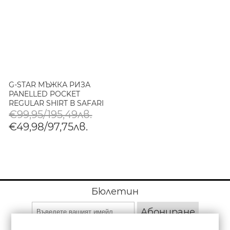
G-STAR МЪЖКА РИЗА
PANELLED POCKET
REGULAR SHIRT В SAFARI
GD
€99,95/195,49лв.
€49,98/97,75лв.
Бюлетин
Абониране