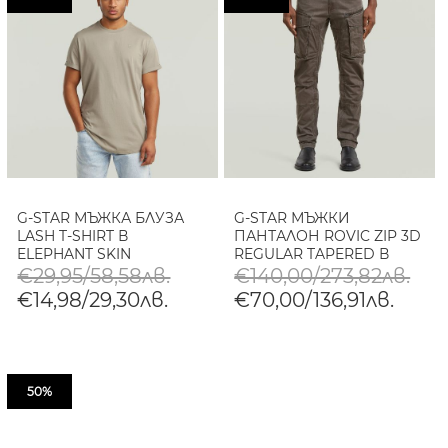
G-STAR МЪЖКА БЛУЗА
G-STAR МЪЖКИ
LASH T-SHIRT В
ПАНТАЛОН ROVIC ZIP 3D
ELEPHANT SKIN
REGULAR TAPERED В
JAVA/ELEPHANT SKIN
€29,95/58,58лв.
€140,00/273,82лв.
€14,98/29,30лв.
€70,00/136,91лв.
50%