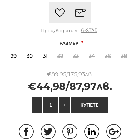
Производител:
G-STAR
*
РАЗМЕР
29
30
31
32
33
34
36
38
€89,95/175,93лв.
€44,98/87,97лв.
-
+
КУПЕТЕ