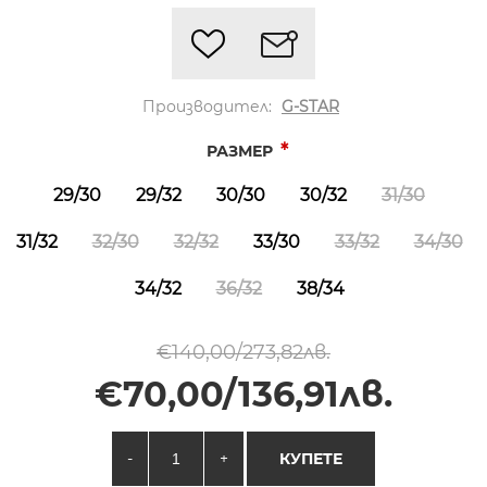
Производител:
G-STAR
*
РАЗМЕР
29/30
29/32
30/30
30/32
31/30
31/32
32/30
32/32
33/30
33/32
34/30
34/32
36/32
38/34
€140,00/273,82лв.
€70,00/136,91лв.
-
+
КУПЕТЕ