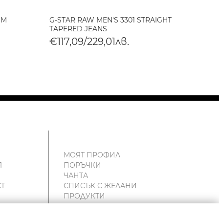
IM
G-STAR RAW MEN'S 3301 STRAIGHT
G-STA
TAPERED JEANS
SKINN
€117,09/229,01лв.
€117
МОЯТ ПРОФИЛ
Я
ПОРЪЧКИ
ЧАНТА
Т
СПИСЪК С ЖЕЛАНИ
ПРОДУКТИ