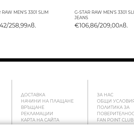
 RAW MEN'S 3301 SLIM
G-STAR RAW MEN'S 3301 SL
JEANS
42/258,99лв.
€106,86/209,00лв.
ДОСТАВКА
ЗА НАС
НАЧИНИ НА ПЛАЩАНЕ
ОБЩИ УСЛОВИ
ВРЪЩАНЕ
ПОЛИТИКА ЗА
РЕКЛАМАЦИИ
ПОВЕРИТЕЛНОС
КАРТА НА САЙТА
FAN POINT CLUB
КОНТАКТИ
МАГАЗИНИ