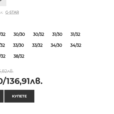
л:
G-STAR
/32
30/30
30/32
31/30
31/32
/32
33/30
33/32
34/30
34/32
/32
38/32
,82лв.
/136,91лв.
КУПЕТЕ