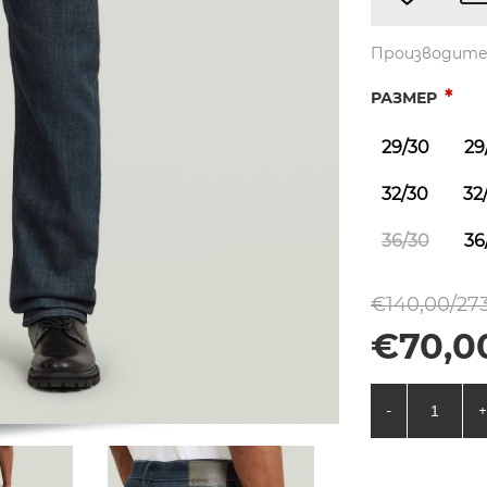
Производите
*
РАЗМЕР
29/30
29
32/30
32
36/30
36
€140,00/273
€70,00
-
+