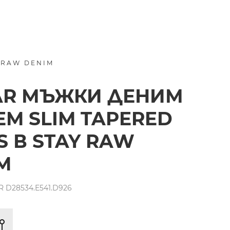
 RAW DENIM
AR МЪЖКИ ДЕНИМ
EM SLIM TAPERED
S В STAY RAW
M
 D28534.E541.D926