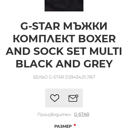
G-STAR МЪЖКИ
КОМПЛЕКТ BOXER
AND SOCK SET MULTI
BLACK AND GREY
БЕЛЬО G-STAR D29434.01.J167
Производител:
G-STAR
*
РАЗМЕР