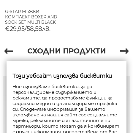
G-STAR МЪЖКИ
КОМПЛЕКТ BOXER AND
SOCK SET MULTI BLACK
AND BLUE
€29,95/58,58лв.
СХОДНИ ПРОДУКТИ
Този уебсайт използва бисквитки
Ние използваме бисквитки, за да
персонализираме съдържанието и
рекламите, да предоставяме функции за
социални медии и да анализираме трафика
си. Споделяме информация за вашето
използване на нашия сайт със социалните
мрежи, рекламните и аналитичните ни
партньори, които могат да я комбинират
с друга информация, предоставена от вас