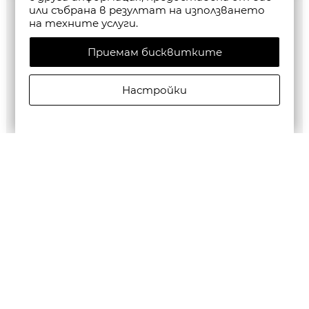
или събрана в резултат на използването
на техните услуги.
Приемам бисквитките
Настройки
G-Star RAW MEN'S Classic Trunk Clr 3 Pack
€45,50/88,99лв.