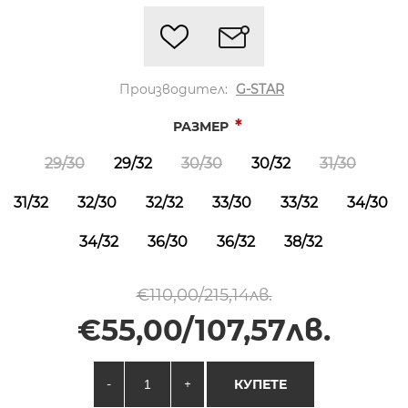
Производител:
G-STAR
*
РАЗМЕР
29/30
29/32
30/30
30/32
31/30
31/32
32/30
32/32
33/30
33/32
34/30
34/32
36/30
36/32
38/32
€110,00/215,14лв.
€55,00/107,57лв.
-
+
КУПЕТЕ