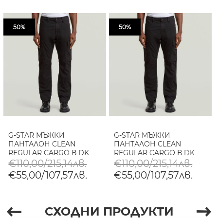
50%
50%
G-STAR МЪЖКИ
G-STAR МЪЖКИ
ПАНТАЛОН CLEAN
ПАНТАЛОН CLEAN
REGULAR CARGO В DK
REGULAR CARGO В DK
BLACK GD
BLACK GD
€110,00/215,14лв.
€110,00/215,14лв.
€55,00/107,57лв.
€55,00/107,57лв.
СХОДНИ ПРОДУКТИ