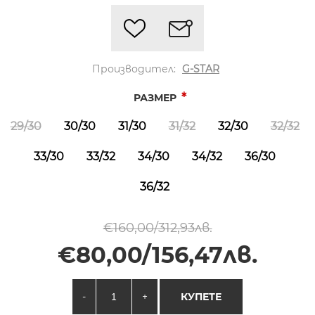
Производител:
G-STAR
*
РАЗМЕР
29/30
30/30
31/30
31/32
32/30
32/32
33/30
33/32
34/30
34/32
36/30
36/32
€160,00/312,93лв.
€80,00/156,47лв.
-
+
КУПЕТЕ