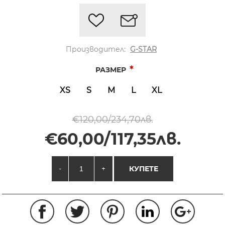
Производител:
G-STAR
*
РАЗМЕР
XS
S
M
L
XL
€120,00/234,70лв.
€60,00/117,35лв.
-
+
КУПЕТЕ