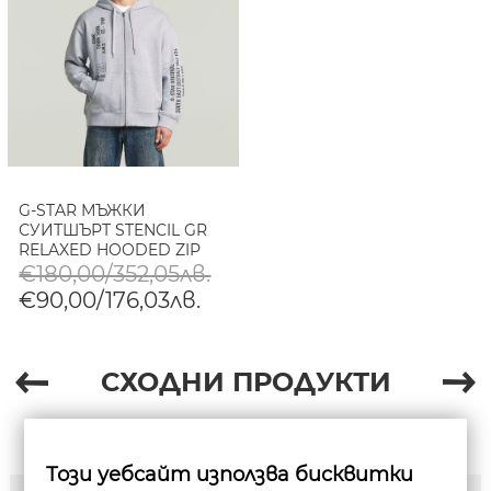
G-STAR МЪЖКИ
СУИТШЪРТ STENCIL GR
RELAXED HOODED ZIP
SWEATER В LIGHT GREY
€180,00/352,05лв.
HTR
€90,00/176,03лв.
СХОДНИ ПРОДУКТИ
Този уебсайт използва бисквитки