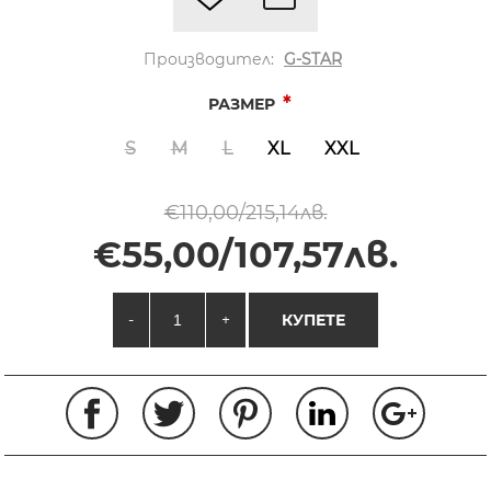
Производител:
G-STAR
*
РАЗМЕР
S
M
L
XL
XXL
€110,00/215,14лв.
€55,00/107,57лв.
-
+
КУПЕТЕ