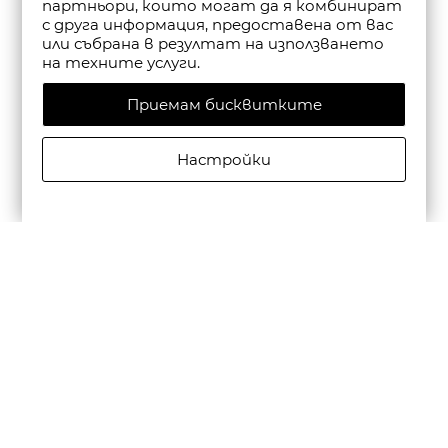
партньори, които могат да я комбинират
с друга информация, предоставена от вас
или събрана в резултат на използването
на техните услуги.
Приемам бисквитките
Настройки
CAMPER МЪЖКИ КОЖЕНИ ЕЖЕДНЕВНИ ОБУВКИ
BEETLE В ЧЕРНО
€195,00/381,39лв.
€136,50/266,97лв.