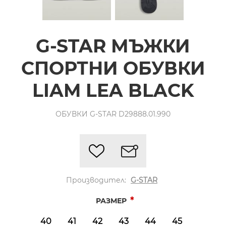
G-STAR МЪЖКИ
СПОРТНИ ОБУВКИ
LIAM LEA BLACK
ОБУВКИ G-STAR D29888.01.990
Производител:
G-STAR
*
РАЗМЕР
40
41
42
43
44
45