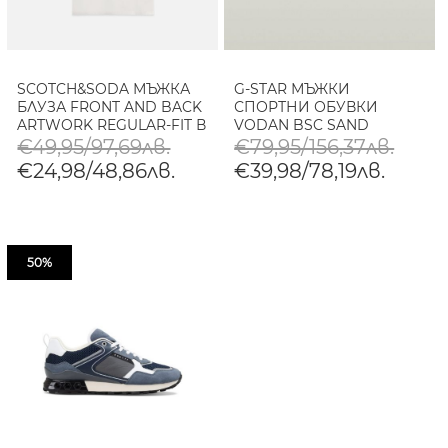
SCOTCH&SODA МЪЖКА
G-STAR МЪЖКИ
БЛУЗА FRONT AND BACK
СПОРТНИ ОБУВКИ
ARTWORK REGULAR-FIT В
VODAN BSC SAND
БЯЛО
€49,95/97,69лв.
€79,95/156,37лв.
€24,98/48,86лв.
€39,98/78,19лв.
50%