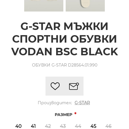
G-STAR МЪЖКИ
СПОРТНИ ОБУВКИ
VODAN BSC BLACK
ОБУВКИ G-STAR D28564.01.990
Производител:
G-STAR
*
РАЗМЕР
40
41
42
43
44
45
46