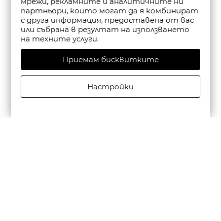
мрежи, рекламните и аналитичните ни
партньори, които могат да я комбинират
с друга информация, предоставена от вас
или събрана в резултат на използването
на техните услуги.
Приемам бисквитките
Настройки
CAMPER МЪЖКИ КОЖЕНИ ЕЖЕДНЕВНИ ОБУВКИ
BEETLE В ЧЕРНО
€195,00/381,39лв.
€136,50/266,97лв.