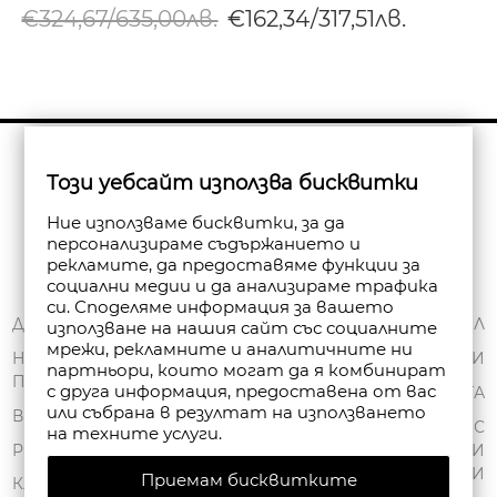
€324,67/635,00лв.
€162,34/317,51лв.
Бюлетин
Този уебсайт използва бисквитки
Абониране
Ние използваме бисквитки, за да
персонализираме съдържанието и
рекламите, да предоставяме функции за
социални медии и да анализираме трафика
си. Споделяме информация за вашето
ЗА НАС
ДОСТАВКА
МОЯТ ПРОФИЛ
използване на нашия сайт със социалните
мрежи, рекламните и аналитичните ни
ОБЩИ УСЛОВИЯ
НАЧИНИ НА
ПОРЪЧКИ
партньори, които могат да я комбинират
ПЛАЩАНЕ
ПОЛИТИКА ЗА
с друга информация, предоставена от вас
ЧАНТА
или събрана в резултат на използването
ПОВЕРИТЕЛНОСТ
ВРЪЩАНЕ
СПИСЪК С
на техните услуги.
FAN POINT CLUB
РЕКЛАМАЦИИ
ЖЕЛАНИ
ПРОДУКТИ
Приемам бисквитките
МАГАЗИНИ
КАРТА НА САЙТА