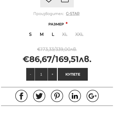
Производител:
G-STAR
*
РАЗМЕР
S
M
L
XL
XXL
€173,33/339,00лв.
€86,67/169,51лв.
-
+
КУПЕТЕ