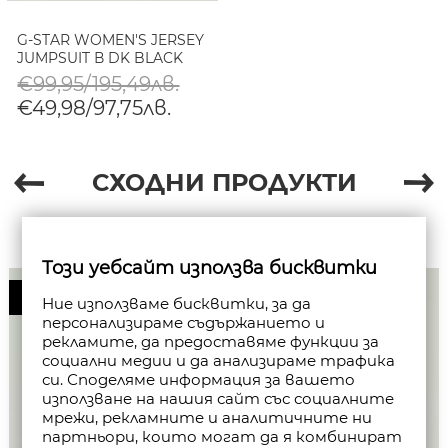
G-STAR WOMEN'S JERSEY
JUMPSUIT В DK BLACK
€99,95/195,49лв.
€49,98/97,75лв.
СХОДНИ ПРОДУКТИ
Този уебсайт използва бисквитки
50%
Ние използваме бисквитки, за да
персонализираме съдържанието и
рекламите, да предоставяме функции за
социални медии и да анализираме трафика
си. Споделяме информация за вашето
използване на нашия сайт със социалните
мрежи, рекламните и аналитичните ни
партньори, които могат да я комбинират