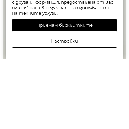
с друга информация, предоставена от вас
или събрана в резултат на използването
на техните услуги.
Приемам бисквитките
Настройки
G-STAR WOMEN'S LYNN JUMPSUIT В DK BLACK
€150,00/293,37лв.
€75,00/146,69лв.