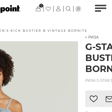
0
N'S KICK BUSTIER В VINTAGE BORNITE
РИЗА
G-ST
BUST
BORN
РИЗА G-STAR 