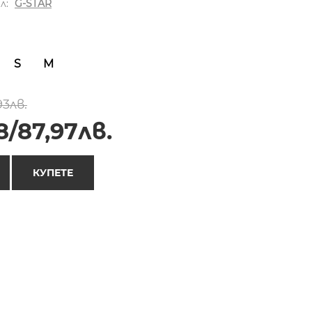
л:
G-STAR
S
M
93лв.
8/87,97лв.
КУПЕТЕ