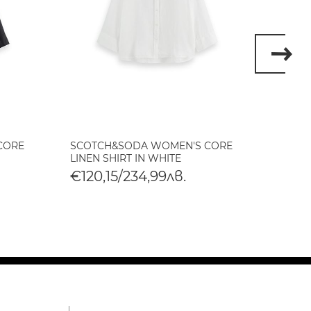
CORE
SCOTCH&SODA WOMEN'S CORE
SCOT
LINEN SHIRT IN WHITE
GIRLF
€120,15/234,99лв.
€99,