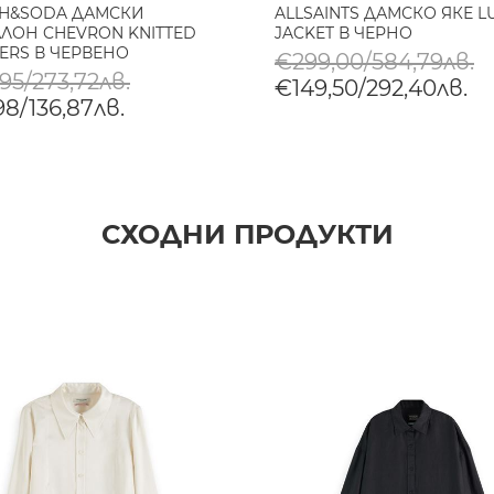
H&SODA ДАМСКИ
ALLSAINTS ДАМСКО ЯКЕ L
ЛОН CHEVRON KNITTED
JACKET В ЧЕРНО
ERS В ЧЕРВЕНО
€299,00/584,79лв.
95/273,72лв.
€149,50/292,40лв.
98/136,87лв.
СХОДНИ ПРОДУКТИ