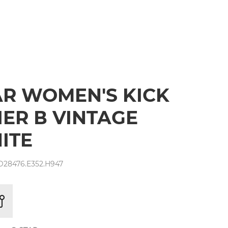
AR WOMEN'S KICK
IER В VINTAGE
ITE
D28476.E352.H947