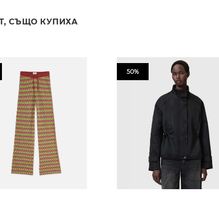
Т, СЪЩО КУПИХА
50%