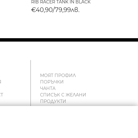
RIB RACER TANK IN BLACK
BABY 
€40,90/79,99лв.
€40,
МОЯТ ПРОФИЛ
Я
ПОРЪЧКИ
ЧАНТА
Т
СПИСЪК С ЖЕЛАНИ
ПРОДУКТИ
и