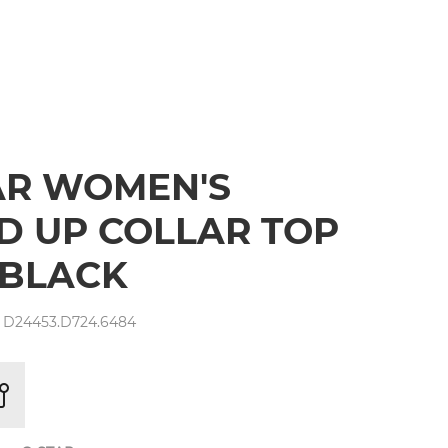
AR WOMEN'S
D UP COLLAR TOP
 BLACK
 D24453.D724.6484