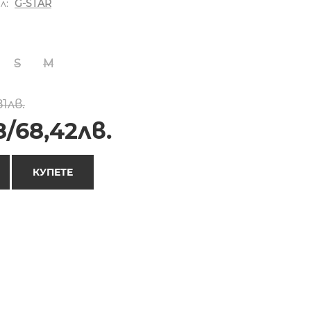
л:
G-STAR
S
M
81лв.
8/68,42лв.
КУПЕТЕ