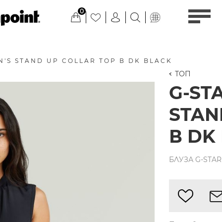
0
'S STAND UP COLLAR TOP В DK BLACK
ТОП
G-ST
STAN
В DK
БЛУЗА G-STAR