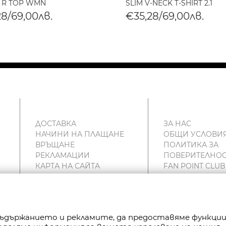
 R TOP WMN
SLIM V-NECK T-SHIRT 2.1
28/69,00лв.
€35,28/69,00лв.
ДОСТАВКА
ЗА НАС
НАЧИНИ НА ПЛАЩАНЕ
ОБЩИ УСЛОВИ
ВРЪЩАНЕ
ПОЛИТИКА ЗА
РЕКЛАМАЦИИ
ПОВЕРИТЕЛНОС
КАРТА НА САЙТА
FAN POINT CLUB
КОНТАКТИ
МАГАЗИНИ
 съдържанието и рекламите, да предоставяме функци