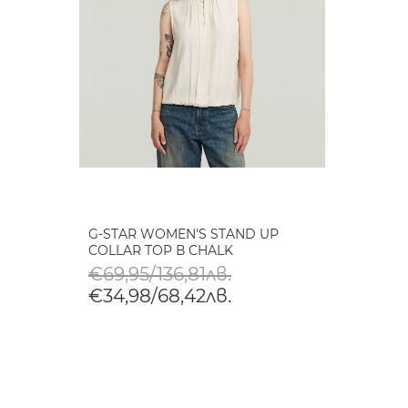
G-STAR WOMEN'S STAND UP
COLLAR TOP В CHALK
€69,95/136,81лв.
€34,98/68,42лв.