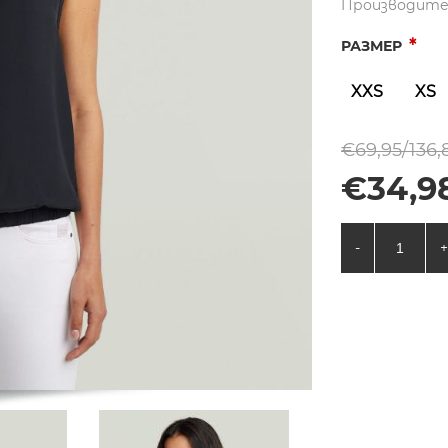
Производите
*
РАЗМЕР
XXS
XS
€69,95/136,
€34,9
-
+